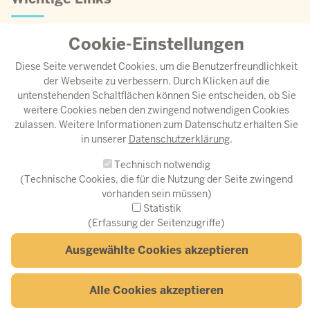
Cookie-Einstellungen
Jahresprogramm 2026
Aktueller Speiseplan
Diese Seite verwendet Cookies, um die Benutzerfreundlichkeit
Anreise
der Webseite zu verbessern. Durch Klicken auf die
untenstehenden Schaltflächen können Sie entscheiden, ob Sie
Download-Center
weitere Cookies neben den zwingend notwendigen Cookies
Instagram
zulassen. Weitere Informationen zum Datenschutz erhalten Sie
in unserer
Datenschutzerklärung
.
© Fortbildungsakademie des Ministeriums des Innern NRW
Technisch notwendig
Fußzeilenmenü
(Technische Cookies, die für die Nutzung der Seite zwingend
Erklärung zur Barrierefreiheit
Barriere melden
Datenschutz
vorhanden sein müssen)
Impressum
Statistik
(Erfassung der Seitenzugriffe)
Ausgewählte Cookies akzeptieren
Z
Alle Cookies akzeptieren