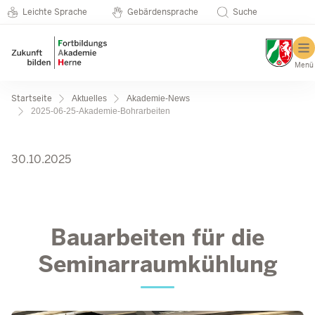
Metanavigation
Direkt zum Inhalt
Seminarkatalog
Leichte Sprache
Gebärdensprache
Suche
Menü
Pfadnavigation
Startseite
Aktuelles
Akademie-News
2025-06-25-Akademie-Bohrarbeiten
2025-06-25-Akademie-Bohr
30.10.2025
Bauarbeiten für die
Seminarraumkühlung