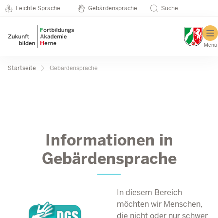
Metanavigation
Direkt zum Inhalt
Seminarkatalog
Leichte Sprache
Gebärdensprache
Suche
Menü
Pfadnavigation
Startseite
Gebärdensprache
Gebärdensprache
Informationen in
Gebärdensprache
In diesem Bereich
möchten wir Menschen,
die nicht oder nur schwer