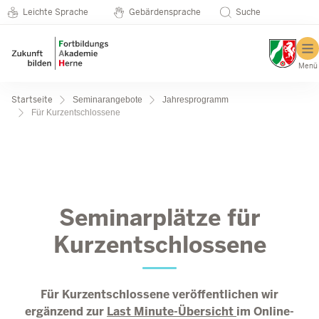
Metanavigation
Direkt zum Inhalt
Seminarkatalog
Leichte Sprache
Gebärdensprache
Suche
Menü
Pfadnavigation
Startseite
Seminarangebote
Jahresprogramm
Für Kurzentschlossene
Für Kurzentschlossene
Seminarplätze für
Kurzentschlossene
Für Kurzentschlossene veröffentlichen wir
ergänzend zur
Last Minute-Übersicht
im Online-