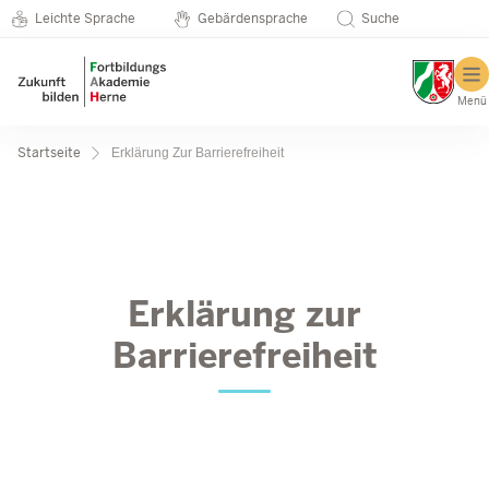
Metanavigation
Direkt zum Inhalt
Seminarkatalog
Leichte Sprache
Gebärdensprache
Suche
Menü
Pfadnavigation
Startseite
Erklärung Zur Barrierefreiheit
Erklärung zur Barrierefreih
Erklärung zur
Barrierefreiheit