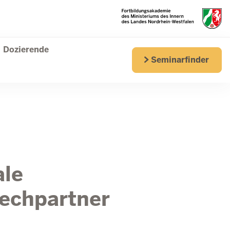
Dozierende
Seminarfinder
ale
echpartner