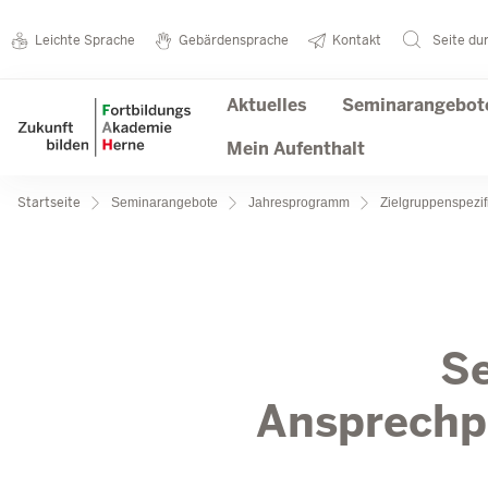
Direkt zum Inhalt
Seminarkatalog
Metanavigation
Leichte Sprache
Gebärdensprache
Kontakt
Seite du
Hauptnavigation
Aktuelles
Seminarangebot
Mein Aufenthalt
Pfadnavigation
Startseite
Seminarangebote
Jahresprogramm
Zielgruppenspezi
SAP
Se
Ansprechp