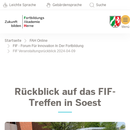
Metanavigation
Direkt zum Inhalt
Seminarkatalog
Leichte Sprache
Gebärdensprache
Suche
Menü
Pfadnavigation
Startseite
FAH Online
FIF - Forum Für Innovation In Der Fortbildung
FIF Veranstaltungsrückblick 2024-04-09
FIF Veranstaltungsrückbli
Rückblick auf das FIF-
Treffen in Soest