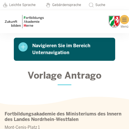
Metanavigation
Direkt zum Inhalt
Seminarkatalog
Leichte Sprache
Gebärdensprache
Suche
Menü
Navigieren Sie im Bereich
Unternavigation
Vorlage Antrago
Fortbildungsakademie des Ministeriums des Innern
des Landes Nordrhein-Westfalen
Mont-Cenis-Platz 1