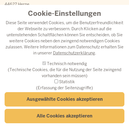
44627 Herne
Deutschland
Cookie-Einstellungen
So erreichen Sie uns
Diese Seite verwendet Cookies, um die Benutzerfreundlichkeit
der Webseite zu verbessern. Durch Klicken auf die
untenstehenden Schaltflächen können Sie entscheiden, ob Sie
E-Mail
weitere Cookies neben den zwingend notwendigen Cookies
e-akademie@fah.nrw.de
zulassen. Weitere Informationen zum Datenschutz erhalten Sie
in unserer
Datenschutzerklärung
.
Technisch notwendig
© Fortbildungsakademie des Ministeriums des Innern NRW
(Technische Cookies, die für die Nutzung der Seite zwingend
vorhanden sein müssen)
Fußzeilenmenü
Erklärung zur Barrierefreiheit
Barriere melden
Datenschutz
Statistik
Impressum
(Erfassung der Seitenzugriffe)
Ausgewählte Cookies akzeptieren
Z
Alle Cookies akzeptieren