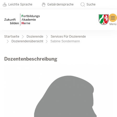
Metanavigation
Direkt zum Inhalt
Seminarkatalog
Leichte Sprache
Gebärdensprache
Suche
Menü
Pfadnavigation
Startseite
Dozierende
Services Für Dozierende
Dozierendenübersicht
Sabine Sondermann
Sabine Sondermann
Dozentenbeschreibung