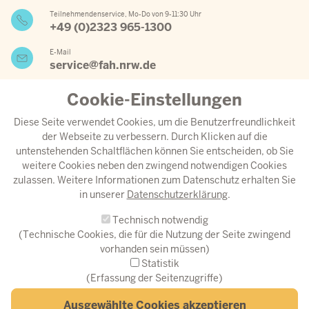
Teilnehmendenservice, Mo-Do von 9-11:30 Uhr
+49 (0)2323 965-1300
E-Mail
service@fah.nrw.de
Cookie-Einstellungen
Wichtige Links
Diese Seite verwendet Cookies, um die Benutzerfreundlichkeit
der Webseite zu verbessern. Durch Klicken auf die
Jahresprogramm 2026
untenstehenden Schaltflächen können Sie entscheiden, ob Sie
weitere Cookies neben den zwingend notwendigen Cookies
Aktueller Speiseplan
zulassen. Weitere Informationen zum Datenschutz erhalten Sie
Anreise
in unserer
Datenschutzerklärung
.
Download-Center
Technisch notwendig
Instagram
(Technische Cookies, die für die Nutzung der Seite zwingend
vorhanden sein müssen)
© Fortbildungsakademie des Ministeriums des Innern NRW
Statistik
(Erfassung der Seitenzugriffe)
Fußzeilenmenü
Erklärung zur Barrierefreiheit
Barriere melden
Datenschutz
Ausgewählte Cookies akzeptieren
Impressum