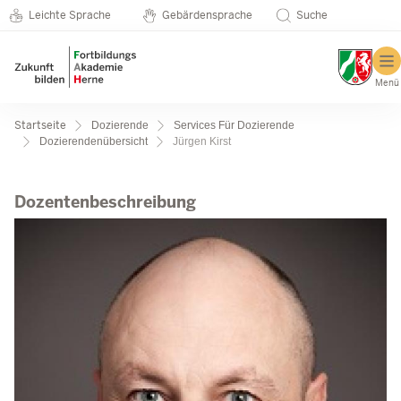
Metanavigation
Direkt zum Inhalt
Seminarkatalog
Leichte Sprache
Gebärdensprache
Suche
Menü
Pfadnavigation
Startseite
Dozierende
Services Für Dozierende
Dozierendenübersicht
Jürgen Kirst
Jürgen Kirst
Dozentenbeschreibung