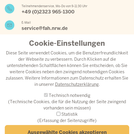
Teilnehmendenservice, Mo-Do von 9-11:30 Uhr
+49 (0)2323 965-1300
E-Mail
service@fah.nrw.de
Cookie-Einstellungen
Wichtige Links
Diese Seite verwendet Cookies, um die Benutzerfreundlichkeit
der Webseite zu verbessern. Durch Klicken auf die
Jahresprogramm 2026
untenstehenden Schaltflächen können Sie entscheiden, ob Sie
weitere Cookies neben den zwingend notwendigen Cookies
Aktueller Speiseplan
zulassen. Weitere Informationen zum Datenschutz erhalten Sie
Anreise
in unserer
Datenschutzerklärung
.
Download-Center
Technisch notwendig
Instagram
(Technische Cookies, die für die Nutzung der Seite zwingend
vorhanden sein müssen)
© Fortbildungsakademie des Ministeriums des Innern NRW
Statistik
(Erfassung der Seitenzugriffe)
Fußzeilenmenü
Erklärung zur Barrierefreiheit
Barriere melden
Datenschutz
Ausgewählte Cookies akzeptieren
Impressum