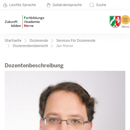
Metanavigation
Direkt zum Inhalt
Seminarkatalog
Leichte Sprache
Gebärdensprache
Suche
Menü
Pfadnavigation
Startseite
Dozierende
Services Für Dozierende
Dozierendenübersicht
Jan Riener
Jan Riener
Dozentenbeschreibung