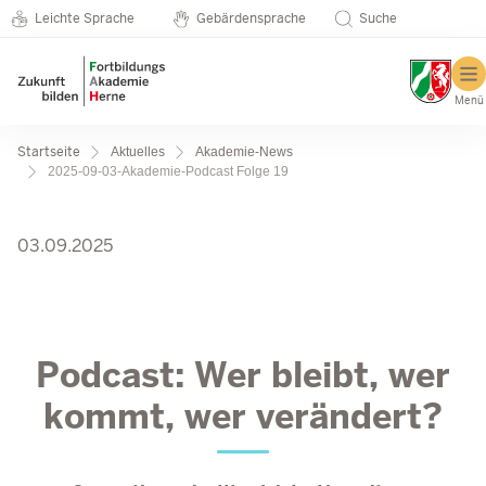
Metanavigation
Direkt zum Inhalt
Seminarkatalog
Leichte Sprache
Gebärdensprache
Suche
Menü
Pfadnavigation
Startseite
Aktuelles
Akademie-News
2025-09-03-Akademie-Podcast Folge 19
2025-09-03-Akademie-Podc
03.09.2025
Podcast: Wer bleibt, wer
kommt, wer verändert?